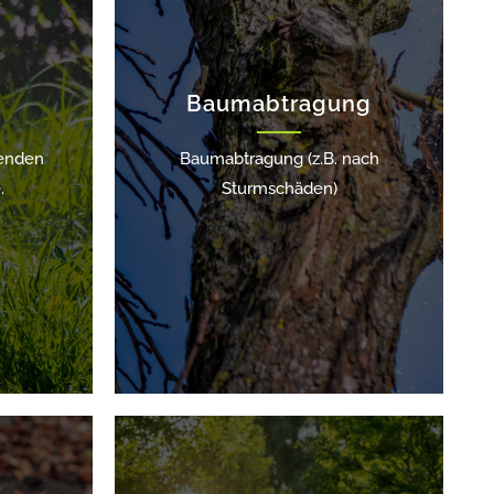
n
Baumabtragung
lenden
Baumabtragung (z.B. nach
.
Sturmschäden)